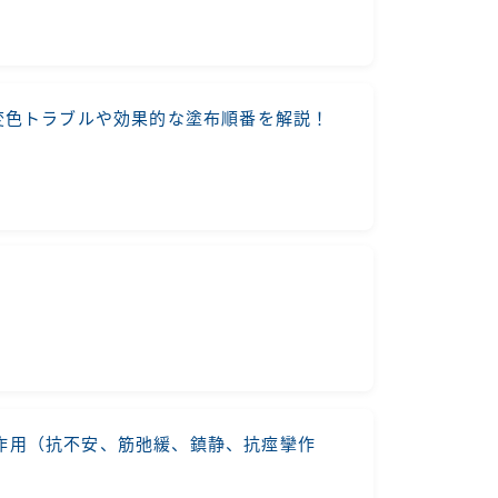
変色トラブルや効果的な塗布順番を解説！
作用（抗不安、筋弛緩、鎮静、抗痙攣作