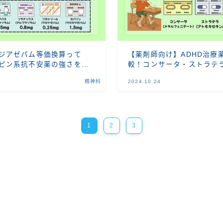
ジアゼパム等価換算って
【薬剤師向け】ADHD治療
ピン系抗不安薬の強さを分
較！コンサータ・ストラテ
ブ・ビバンセの特徴、違い
精神科
2024.10.24
1
2
3