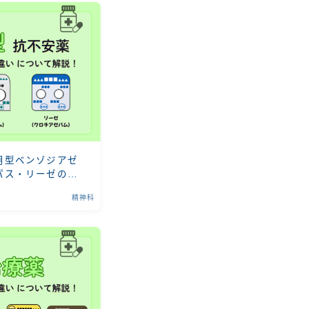
用型ベンゾジアゼ
パス・リーゼの特
精神科