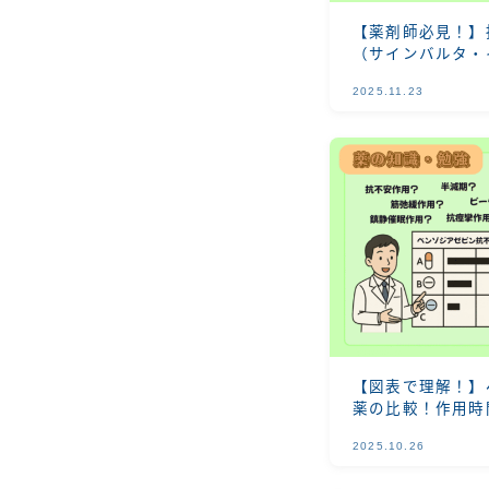
【薬剤師必見！】抗
（サインバルタ・
ン）の特徴と違い
2025.11.23
【図表で理解！】
薬の比較！作用時
弛緩、鎮静、抗痙
2025.10.26