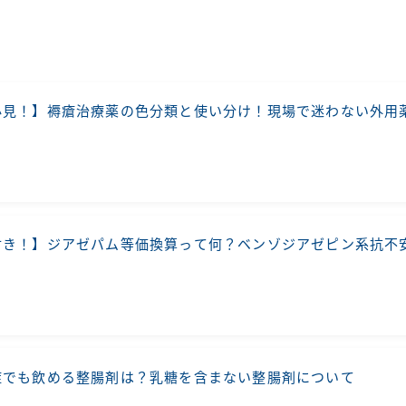
必見！】褥瘡治療薬の色分類と使い分け！現場で迷わない外用
付き！】ジアゼパム等価換算って何？ベンゾジアゼピン系抗不
症でも飲める整腸剤は？乳糖を含まない整腸剤について