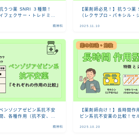
うつ薬 SNRI ３種類！
【薬剤師必見！】抗うつ薬 S
イフェクサー・トレドミ
（レクサプロ・パキシル・
ルボックス）の特徴と違い
精神科
2025.11.10
ベンゾジアゼピン系抗不安
【薬剤師向け！】長時間作
間、各種作用（抗不安、筋
ピン系抗不安薬の比較！セ
攣作用）のまとめ
ール・セパゾン・セレナー
精神科
2025.10.20
説！