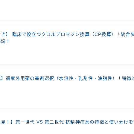
付き】 臨床で役立つクロルプロマジン換算（CP換算）！統合
解説！
説】褥瘡外用薬の基剤選択（水溶性・乳剤性・油脂性）！特徴
見！】第一世代 VS 第二世代 抗精神病薬の特徴と使い分け